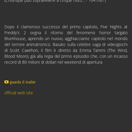
(Chiunque può sopravvivere a cinque notti... - 104 min )
Dopo il clamoroso successo del primo capitolo, Five Nights at
Freddy's 2 segna il ritorno del fenomeno horror targato
Blumhouse, aprendo un nuovo, agghiacciante capitolo nel mondo
del terrore animatronico. Basato sulla celebre saga di videogiochi
di Scott Cawthon, il film è diretto da Emma Tammi (The Wind,
Blood Moon), già alla regia del primo episodio che, con un incasso
record di 80 milioni di dollari nel weekend di apertura
guarda il trailer
official web site