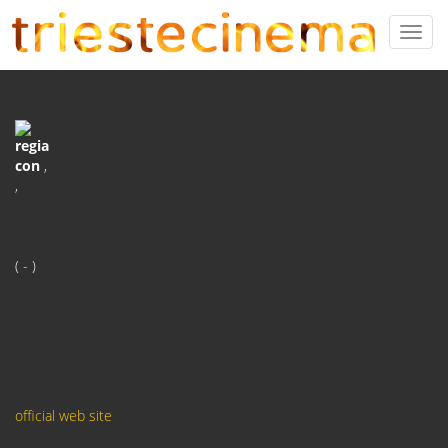
regia
con
,
,
( - )
official web site