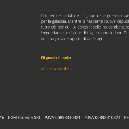
L'Impero è caduto e i signori della guerra impe
per la galassia. Mentre la nascente Nuova Repubb
tutto ciò per cui l'Alleanza Ribelle ha combattuto
leggendario cacciatore di taglie mandaloriano Di
del suo giovane apprendista Grogu.
guarda il trailer
official web site
6 - EGM Cinema SRL - P.IVA 00898310321 - P.IVA 00898310321 - P