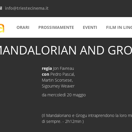
l
info@triestecinema.it
ORARI
PROSSIMAMENTE
EVENTI
FILM IN LI
MANDALORIAN AND GROGU
regia
Jon Favreau
con
Pedro Pascal,
Martin Scorsese,
Sigourney Weaver
da mercoledì 20 maggio
(Il Mandaloriano e Grogu intraprendono la loro 
di sempre. - 2h12min )