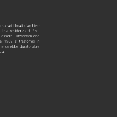
u rari filmati d'archivio
 della residenza di Elvis
ssere un'apparizione
del 1969, si trasformò in
he sarebbe durato oltre
sta.