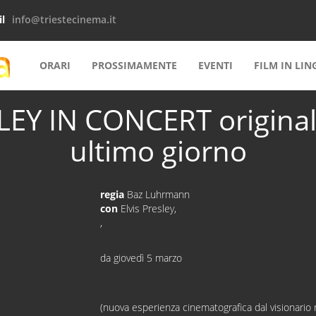
l
info@triestecinema.it
ORARI
PROSSIMAMENTE
EVENTI
FILM IN LI
EY IN CONCERT originale 
ultimo giorno
regia
Baz Luhrmann
con
Elvis Presley,
,
da giovedì 5 marzo
(nuova esperienza cinematografica dal visionario