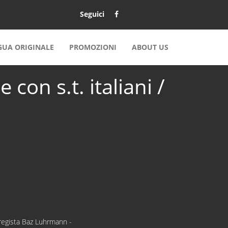
Seguici
NGUA ORIGINALE
PROMOZIONI
ABOUT US
con s.t. italiani /
 regista Baz Luhrmann -